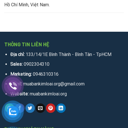
Hồ Chí Minh, Việt Nam.
THÔNG TIN LIÊN HỆ
Địa chỉ:
133/14/1E Bình Thành - Bình Tân - TpHCM
Sales:
0902304310
Marketing:
0946310316
Email:
muabankimloai.org@gmail.com
Website:
muabankimloai.org