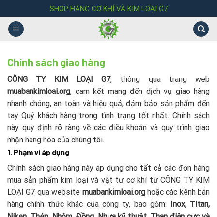
Skip
SHOP HÀNG CƠ KHÍ VÀ KIM LOẠI G7
to
content
Chính sách giao hàng
CÔNG TY KIM LOẠI G7
, thông qua trang web
muabankimloai.org
, cam kết mang đến dịch vụ giao hàng
nhanh chóng, an toàn và hiệu quả, đảm bảo sản phẩm đến
tay Quý khách hàng trong tình trạng tốt nhất. Chính sách
này quy định rõ ràng về các điều khoản và quy trình giao
nhận hàng hóa của chúng tôi.
1. Phạm vi áp dụng
Chính sách giao hàng này áp dụng cho tất cả các đơn hàng
mua sản phẩm kim loại và vật tư cơ khí từ CÔNG TY KIM
LOẠI G7 qua website
muabankimloai.org
hoặc các kênh bán
hàng chính thức khác của công ty, bao gồm:
Inox, Titan,
Niken, Thép, Nhôm, Đồng, Nhựa kỹ thuật, Than điện cực và