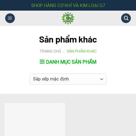
Skip
SHOP HÀNG CƠ KHÍ VÀ KIM LOẠI G7
to
content
Sản phẩm khác
TRANG CHỦ
/
SẢN PHẨM KHÁC
DANH MỤC SẢN PHẨM