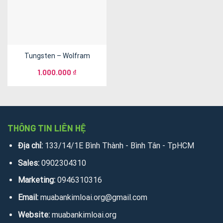
Tungsten – Wolfram
1.000.000
₫
THÔNG TIN LIÊN HỆ
Địa chỉ:
133/14/1E Bình Thành - Bình Tân - TpHCM
Sales:
0902304310
Marketing:
0946310316
Email:
muabankimloai.org@gmail.com
Website:
muabankimloai.org