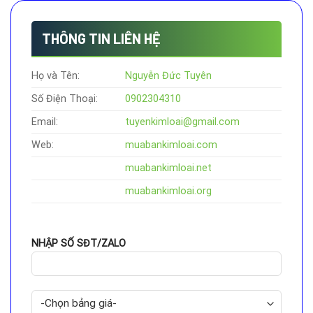
THÔNG TIN LIÊN HỆ
Họ và Tên:
Nguyễn Đức Tuyên
Số Điện Thoại:
0902304310
Email:
tuyenkimloai@gmail.com
Web:
muabankimloai.com
muabankimloai.net
muabankimloai.org
NHẬP SỐ SĐT/ZALO