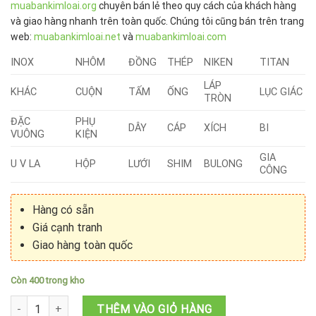
muabankimloai.org
chuyên bán lẻ theo quy cách của khách hàng
và giao hàng nhanh trên toàn quốc. Chúng tôi cũng bán trên trang
web:
muabankimloai.net
và
muabankimloai.com
INOX
NHÔM
ĐỒNG
THÉP
NIKEN
TITAN
LÁP
KHÁC
CUỘN
TẤM
ỐNG
LỤC GIÁC
TRÒN
ĐẶC
PHỤ
DÂY
CÁP
XÍCH
BI
VUÔNG
KIỆN
GIA
U V LA
HỘP
LƯỚI
SHIM
BULONG
CÔNG
Hàng có sẵn
Giá cạnh tranh
Giao hàng toàn quốc
Còn 400 trong kho
Inox màu 304 số lượng
THÊM VÀO GIỎ HÀNG