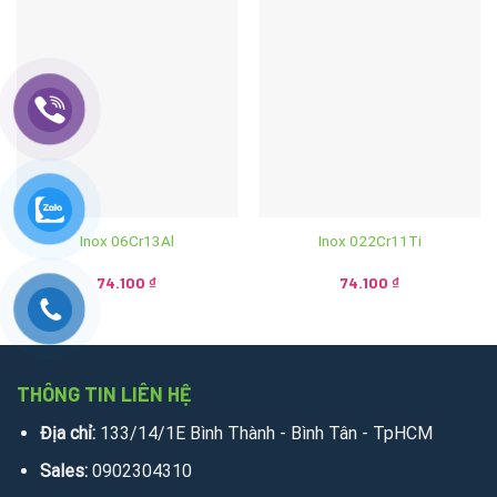
Inox 06Cr13Al
Inox 022Cr11Ti
74.100
₫
74.100
₫
THÔNG TIN LIÊN HỆ
Địa chỉ:
133/14/1E Bình Thành - Bình Tân - TpHCM
Sales:
0902304310