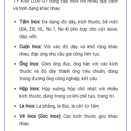
TY KIM LOẠI G7 cung cấp Inox với nhiều quy cách
và hình dạng khác nhau:
Tấm Inox:
Đa dạng độ dày, kích thước, bề mặt
(BA, 2B, HL, No.1, No.4) phù hợp cho cắt laser,
dập, uốn.
Cuộn Inox:
Với các độ dày và khổ rộng khác
nhau, đáp ứng nhu cầu gia công liên tục.
Ống Inox:
Gồm ống đúc, ống hàn với các kích
thước và độ dày thành ống tiêu chuẩn, dùng
trong đường ống công nghiệp, kết cấu.
Hộp Inox:
Hộp vuông, hộp chữ nhật với nhiều
kích thước, dùng trong cơ khí chế tạo, trang trí.
La Inox:
La phẳng, la đúc, la cắt từ tấm.
Vê Inox (Góc Inox):
Các kích thước góc khác
nhau.