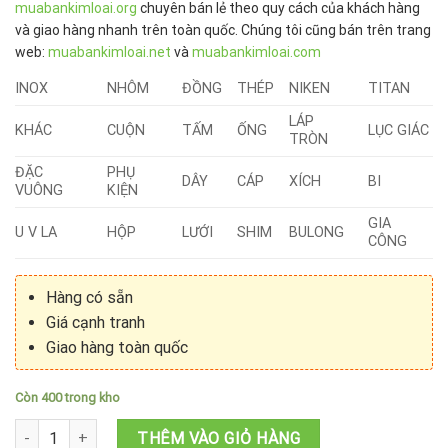
muabankimloai.org
chuyên bán lẻ theo quy cách của khách hàng
và giao hàng nhanh trên toàn quốc. Chúng tôi cũng bán trên trang
web:
muabankimloai.net
và
muabankimloai.com
INOX
NHÔM
ĐỒNG
THÉP
NIKEN
TITAN
LÁP
KHÁC
CUỘN
TẤM
ỐNG
LỤC GIÁC
TRÒN
ĐẶC
PHỤ
DÂY
CÁP
XÍCH
BI
VUÔNG
KIỆN
GIA
U V LA
HỘP
LƯỚI
SHIM
BULONG
CÔNG
Hàng có sẵn
Giá cạnh tranh
Giao hàng toàn quốc
Còn 400 trong kho
Inox màu vàng số lượng
THÊM VÀO GIỎ HÀNG