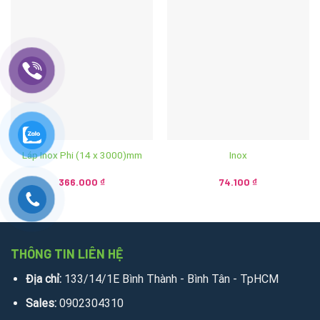
Láp Inox Phi (14 x 3000)mm
Inox
366.000
₫
74.100
₫
THÔNG TIN LIÊN HỆ
Địa chỉ:
133/14/1E Bình Thành - Bình Tân - TpHCM
Sales:
0902304310