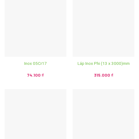
Inox 05Cr17
Láp Inox Phi (13 x 3000)mm
74.100
₫
315.000
₫