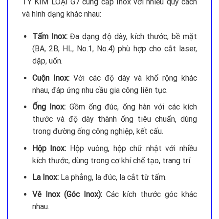
TY KIM LOẠI G7 cung cấp Inox với nhiều quy cách
và hình dạng khác nhau:
Tấm Inox:
Đa dạng độ dày, kích thước, bề mặt
(BA, 2B, HL, No.1, No.4) phù hợp cho cắt laser,
dập, uốn.
Cuộn Inox:
Với các độ dày và khổ rộng khác
nhau, đáp ứng nhu cầu gia công liên tục.
Ống Inox:
Gồm ống đúc, ống hàn với các kích
thước và độ dày thành ống tiêu chuẩn, dùng
trong đường ống công nghiệp, kết cấu.
Hộp Inox:
Hộp vuông, hộp chữ nhật với nhiều
kích thước, dùng trong cơ khí chế tạo, trang trí.
La Inox:
La phẳng, la đúc, la cắt từ tấm.
Vê Inox (Góc Inox):
Các kích thước góc khác
nhau.