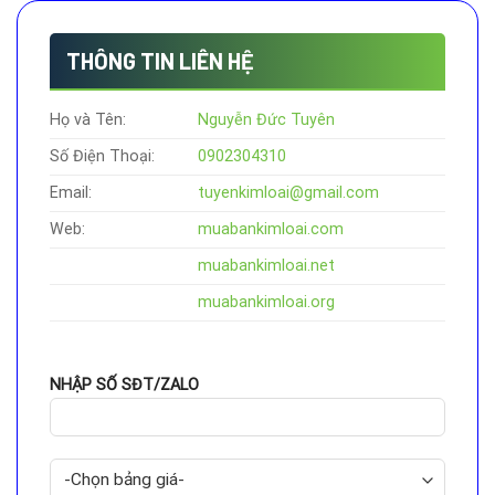
THÔNG TIN LIÊN HỆ
Họ và Tên:
Nguyễn Đức Tuyên
Số Điện Thoại:
0902304310
Email:
tuyenkimloai@gmail.com
Web:
muabankimloai.com
muabankimloai.net
muabankimloai.org
NHẬP SỐ SĐT/ZALO