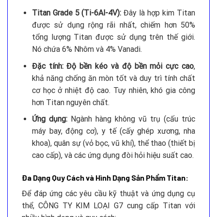
Titan Grade 5 (Ti-6Al-4V):
Đây là hợp kim Titan
được sử dụng rộng rãi nhất, chiếm hơn 50%
tổng lượng Titan được sử dụng trên thế giới.
Nó chứa 6% Nhôm và 4% Vanadi.
Đặc tính:
Độ bền kéo và độ bền mỏi cực cao
,
khả năng chống ăn mòn tốt và duy trì tính chất
cơ học ở nhiệt độ cao. Tuy nhiên, khó gia công
hơn Titan nguyên chất.
Ứng dụng:
Ngành hàng không vũ trụ (cấu trúc
máy bay, động cơ), y tế (cấy ghép xương, nha
khoa), quân sự (vỏ bọc, vũ khí), thể thao (thiết bị
cao cấp), và các ứng dụng đòi hỏi hiệu suất cao.
Đa Dạng Quy Cách và Hình Dạng Sản Phẩm Titan:
Để đáp ứng các yêu cầu kỹ thuật và ứng dụng cụ
thể, CÔNG TY KIM LOẠI G7 cung cấp Titan với