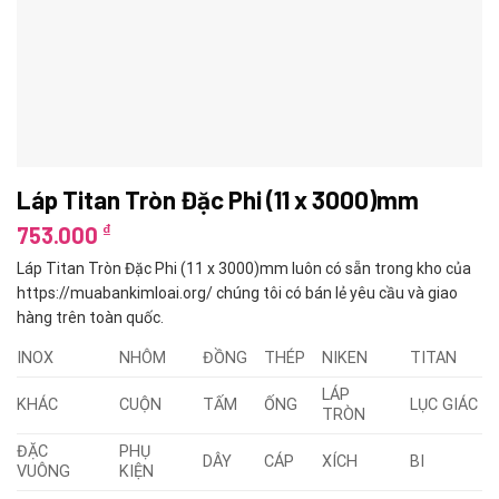
Láp Titan Tròn Đặc Phi (11 x 3000)mm
₫
753.000
Láp Titan Tròn Đặc Phi (11 x 3000)mm luôn có sẵn trong kho của
https://muabankimloai.org/ chúng tôi có bán lẻ yêu cầu và giao
hàng trên toàn quốc.
INOX
NHÔM
ĐỒNG
THÉP
NIKEN
TITAN
LÁP
KHÁC
CUỘN
TẤM
ỐNG
LỤC GIÁC
TRÒN
ĐẶC
PHỤ
DÂY
CÁP
XÍCH
BI
VUÔNG
KIỆN