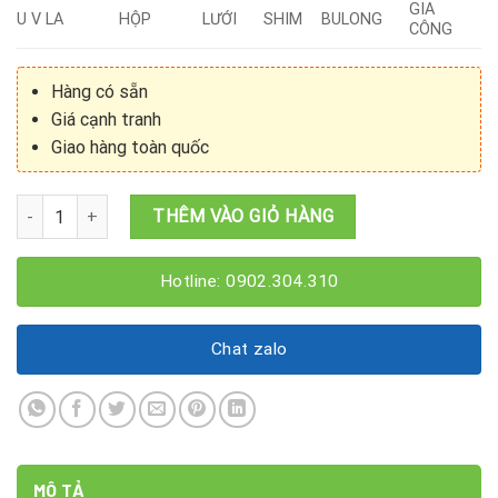
GIA
U V LA
HỘP
LƯỚI
SHIM
BULONG
CÔNG
Hàng có sẵn
Giá cạnh tranh
Giao hàng toàn quốc
Láp Titan Tròn Đặc Phi (11 x 3000)mm số lượng
THÊM VÀO GIỎ HÀNG
Hotline: 0902.304.310
Chat zalo
MÔ TẢ