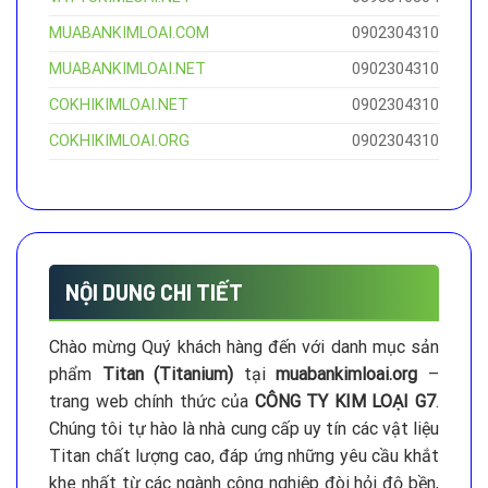
MUABANKIMLOAI.COM
0902304310
MUABANKIMLOAI.NET
0902304310
COKHIKIMLOAI.NET
0902304310
COKHIKIMLOAI.ORG
0902304310
NỘI DUNG CHI TIẾT
Chào mừng Quý khách hàng đến với danh mục sản
phẩm
Titan (Titanium)
tại
muabankimloai.org
–
trang web chính thức của
CÔNG TY KIM LOẠI G7
.
Chúng tôi tự hào là nhà cung cấp uy tín các vật liệu
Titan chất lượng cao, đáp ứng những yêu cầu khắt
khe nhất từ các ngành công nghiệp đòi hỏi độ bền,