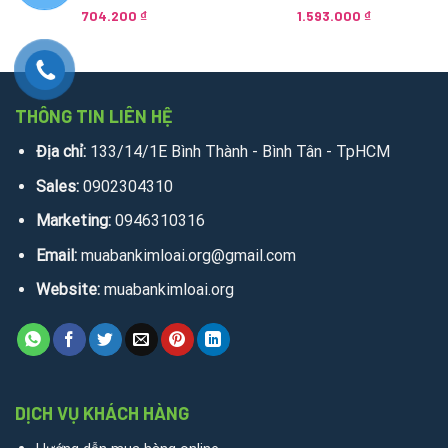
704.200
₫
1.593.000
₫
THÔNG TIN LIÊN HỆ
Địa chỉ:
133/14/1E Bình Thành - Bình Tân - TpHCM
Sales:
0902304310
Marketing:
0946310316
Email:
muabankimloai.org@gmail.com
Website:
muabankimloai.org
DỊCH VỤ KHÁCH HÀNG