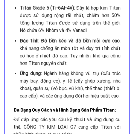
Titan Grade 5 (Ti-6Al-4V):
Đây là hợp kim Titan
được sử dụng rộng rãi nhất, chiếm hơn 50%
tổng lượng Titan được sử dụng trên thế giới.
Nó chứa 6% Nhôm và 4% Vanadi.
Đặc tính:
Độ bền kéo và độ bền mỏi cực cao
,
khả năng chống ăn mòn tốt và duy trì tính chất
cơ học ở nhiệt độ cao. Tuy nhiên, khó gia công
hơn Titan nguyên chất.
Ứng dụng:
Ngành hàng không vũ trụ (cấu trúc
máy bay, động cơ), y tế (cấy ghép xương, nha
khoa), quân sự (vỏ bọc, vũ khí), thể thao (thiết bị
cao cấp), và các ứng dụng đòi hỏi hiệu suất cao.
Đa Dạng Quy Cách và Hình Dạng Sản Phẩm Titan:
Để đáp ứng các yêu cầu kỹ thuật và ứng dụng cụ
thể, CÔNG TY KIM LOẠI G7 cung cấp Titan với