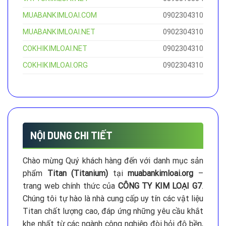
MUABANKIMLOAI.COM
0902304310
MUABANKIMLOAI.NET
0902304310
COKHIKIMLOAI.NET
0902304310
COKHIKIMLOAI.ORG
0902304310
NỘI DUNG CHI TIẾT
Chào mừng Quý khách hàng đến với danh mục sản
phẩm
Titan (Titanium)
tại
muabankimloai.org
–
trang web chính thức của
CÔNG TY KIM LOẠI G7
.
Chúng tôi tự hào là nhà cung cấp uy tín các vật liệu
Titan chất lượng cao, đáp ứng những yêu cầu khắt
khe nhất từ các ngành công nghiệp đòi hỏi độ bền,