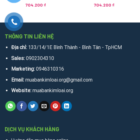
704.200
₫
704.200
₫
THÔNG TIN LIÊN HỆ
Địa chỉ:
133/14/1E Bình Thành - Bình Tân - TpHCM
Sales:
0902304310
Marketing:
0946310316
Email:
muabankimloai.org@gmail.com
Website:
muabankimloai.org
DỊCH VỤ KHÁCH HÀNG