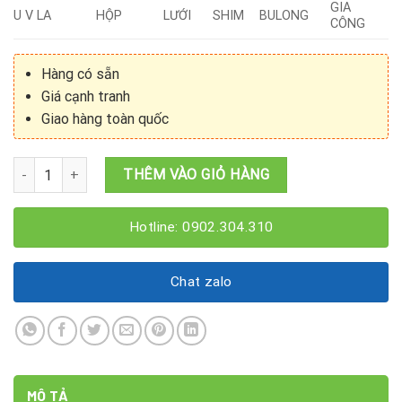
GIA
U V LA
HỘP
LƯỚI
SHIM
BULONG
CÔNG
Hàng có sẵn
Giá cạnh tranh
Giao hàng toàn quốc
Láp Titan Tròn Đặc Phi (16 x 3000)mm số lượng
THÊM VÀO GIỎ HÀNG
Hotline: 0902.304.310
Chat zalo
MÔ TẢ