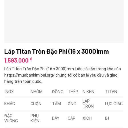
Láp Titan Tròn Đặc Phi (16 x 3000)mm
₫
1.593.000
Láp Titan Tròn Đặc Phi (16 x 3000)mm luôn có sẵn trong kho của
https://muabankimloai.org/ chúng tôi có bán lẻ yêu cầu và giao
hàng trên toàn quốc.
INOX
NHÔM
ĐỒNG
THÉP
NIKEN
TITAN
LÁP
KHÁC
CUỘN
TẤM
ỐNG
LỤC GIÁC
TRÒN
ĐẶC
PHỤ
DÂY
CÁP
XÍCH
BI
VUÔNG
KIỆN