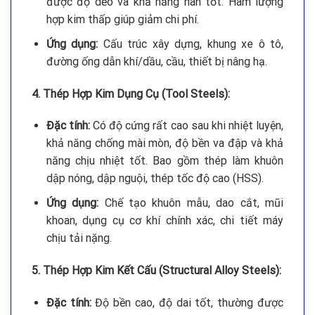
được độ dẻo và khả năng hàn tốt. Hàm lượng
hợp kim thấp giúp giảm chi phí.
Ứng dụng:
Cấu trúc xây dựng, khung xe ô tô,
đường ống dẫn khí/dầu, cầu, thiết bị nâng hạ.
4. Thép Hợp Kim Dụng Cụ (Tool Steels):
Đặc tính:
Có độ cứng rất cao sau khi nhiệt luyện,
khả năng chống mài mòn, độ bền va đập và khả
năng chịu nhiệt tốt. Bao gồm thép làm khuôn
dập nóng, dập nguội, thép tốc độ cao (HSS).
Ứng dụng:
Chế tạo khuôn mẫu, dao cắt, mũi
khoan, dụng cụ cơ khí chính xác, chi tiết máy
chịu tải nặng.
5. Thép Hợp Kim Kết Cấu (Structural Alloy Steels):
Đặc tính:
Độ bền cao, độ dai tốt, thường được