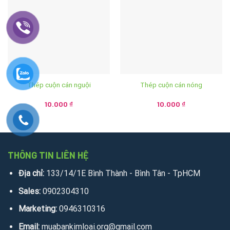
Thép cuộn cán nguội
Thép cuộn cán nóng
10.000
₫
10.000
₫
THÔNG TIN LIÊN HỆ
Địa chỉ:
133/14/1E Bình Thành - Bình Tân - TpHCM
Sales:
0902304310
Marketing:
0946310316
Email:
muabankimloai.org@gmail.com