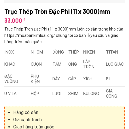
Trục Thép Tròn Đặc Phi (11 x 3000)mm
₫
33.000
Trục Thép Tròn Đặc Phi (11 x 3000)mm luôn có sẵn trong kho của
https://muabankimloai.org/ chúng tôi có bán lẻ yêu cầu và giao
hàng trên toàn quốc.
INOX
NHÔM
ĐỒNG
THÉP
NIKEN
TITAN
LÁP
KHÁC
CUỘN
TẤM
ỐNG
LỤC GIÁC
TRÒN
ĐẶC
PHỤ
DÂY
CÁP
XÍCH
BI
VUÔNG
KIỆN
GIA
U V LA
HỘP
LƯỚI
SHIM
BULONG
CÔNG
Hàng có sẵn
Giá cạnh tranh
Giao hàng toàn quốc