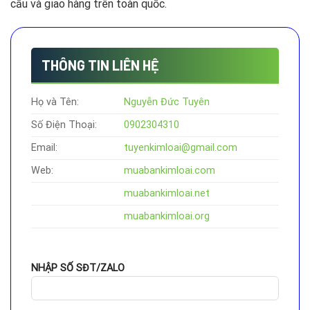
cầu và giao hàng trên toàn quốc.
THÔNG TIN LIÊN HỆ
Họ và Tên:
Nguyễn Đức Tuyên
Số Điện Thoại:
0902304310
Email:
tuyenkimloai@gmail.com
Web:
muabankimloai.com
muabankimloai.net
muabankimloai.org
NHẬP SỐ SĐT/ZALO